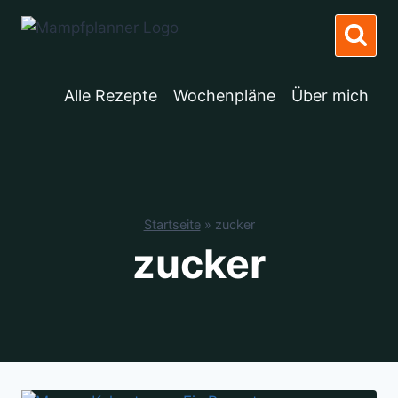
Zum
Inhalt
springen
Alle Rezepte
Wochenpläne
Über mich
Startseite
»
zucker
zucker